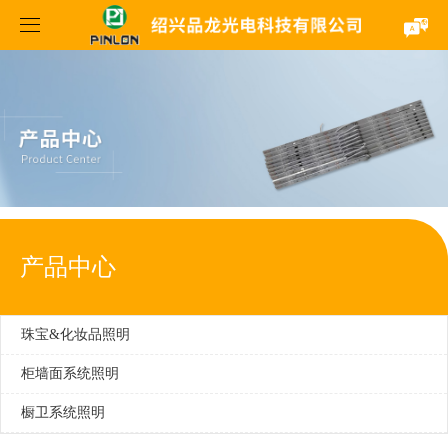
首页
关于我们
产品中心
企业文化
案例展示
发展历程
珠宝&化妆品照明
产品中心
新闻中心
企业相册
柜墙面系统照明
LED天花灯系列
联系我们
橱卫系统照明
公司新闻
LED轨道射灯系列
LED迷你轨道柜体灯系列
珠宝&化妆品照明
柜墙面系统照明
行业新闻
LED硬灯条系列
LED迷你小射灯、格栅星空灯系列
LED氛围灯系列（浴霸暖风机类）
橱卫系统照明
LED软灯条系列
LED型材线条灯系列
LED橱柜灯条系列